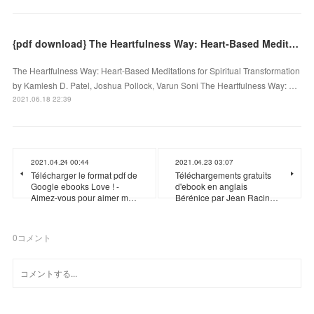
{pdf download} The Heartfulness Way: Heart-Based Meditations for Spiritual Transformation
The Heartfulness Way: Heart-Based Meditations for Spiritual Transformation
by Kamlesh D. Patel, Joshua Pollock, Varun Soni The Heartfulness Way: …
2021.06.18 22:39
2021.04.24 00:44
2021.04.23 03:07
Télécharger le format pdf de
Téléchargements gratuits
Google ebooks Love ! -
d'ebook en anglais
Aimez-vous pour aimer m…
Bérénice par Jean Racin…
0
コメント