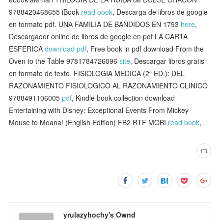
9788420468655 iBook
read book
, Descarga de libros de google
en formato pdf. UNA FAMILIA DE BANDIDOS EN 1793
here
,
Descargador online de libros de google en pdf LA CARTA
ESFERICA
download pdf
, Free book in pdf download From the
Oven to the Table 9781784726096
site
, Descargar libros gratis
en formato de texto. FISIOLOGIA MEDICA (2ª ED.): DEL
RAZONAMIENTO FISIOLOGICO AL RAZONAMIENTO CLINICO
9788491106005
pdf
, Kindle book collection download
Entertaining with Disney: Exceptional Events From Mickey
Mouse to Moana! (English Edition) FB2 RTF MOBI
read book
,
yrulazyhochy's Ownd