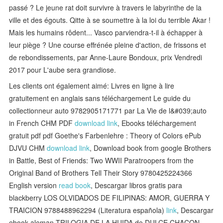
passé ? Le jeune rat doit survivre à travers le labyrinthe de la
ville et des égouts. Qitte à se soumettre à la loi du terrible Akar !
Mais les humains rôdent... Vasco parviendra-t-il à échapper à
leur piège ? Une course effrénée pleine d'action, de frissons et
de rebondissements, par Anne-Laure Bondoux, prix Vendredi
2017 pour L'aube sera grandiose.
Les clients ont également aimé: Livres en ligne à lire
gratuitement en anglais sans téléchargement Le guide du
collectionneur auto 9782905171771 par La Vie de l&#039;auto
in French CHM PDF
download link
, Ebooks téléchargement
gratuit pdf pdf Goethe's Farbenlehre : Theory of Colors ePub
DJVU CHM
download link
, Download book from google Brothers
in Battle, Best of Friends: Two WWII Paratroopers from the
Original Band of Brothers Tell Their Story 9780425224366
English version
read book
, Descargar libros gratis para
blackberry LOS OLVIDADOS DE FILIPINAS: AMOR, GUERRA Y
TRAICION 9788488962294 (Literatura española)
link
, Descargar
ebook aleman TRILOGIA DE LA HUIDA de DULCE CHACON